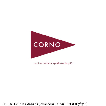
CORNO cucina italiana, qualcosa in più｜CIロゴデザイ