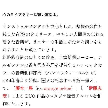
心のライブラリーに想い重なる。
インストゥルメンタルを中心とした、想像の余白を
残した音楽CDをリリース。やさしい人間性の伝わる
活きた音楽が、リスナーの生活にゆたかな潤いをも
たらすことを願っています。
姫路的形港のほとりに佇み、自家焙煎コーヒー、ア
ルゼンチンの香り漂う料理を提供するハンモックカ
フェの音楽制作部門 〈ハンモックレーベル〉が、
2014年春より始動。その記念すべき第一弾とし
て、「
藤本一馬
（ex:
orange pekoe
）」と「
伊藤志
宏
」による DUO 作品のスタジオ録音アルバムを制
作いたします。