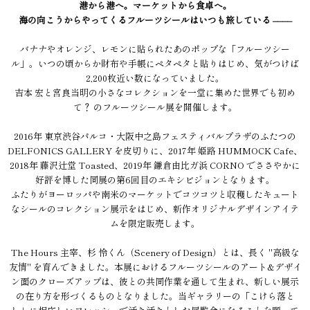
港から港へ。マーケットから食卓へ。
海の向こうからやってくるフルーツシールはいつも旅している ––––
バナナやオレンジ、レモンに貼られたあのポップな「フルーツシー
ル」。いつの頃からか財布や手帳にペタペタと貼りはじめ、気がつけば
2,200枚近い数になっていました。
吉本 宏と宮良当明の小さなコレクションを一堂に集めた世界でも初め
て？ のフルーツシール展を開催します。
2016年 東京渋谷パルコ・大阪中之島フェスティバルプラザのふたつの
DELFONICS GALLERY を皮切りに、2017年 姫路 HUMMOCK Cafe、
2018年 藤沢辻堂 Toasted、2019年 鎌倉由比ガ浜 CORNO でささやかに
好評を博した同展の第6回目のエキシビジョンとなります。
ふたりがヨーロッパや南米のマーケットでコツコツと収穫したキュート
なシールのコレクション展示をはじめ、新作オリジナルデザインアイテ
ムを限定販売します。
The Hours 主宰、杉 怜くん（Scenery of Design）とは、長く "高級な
友情" を育んできました。本展におけるフルーツシールのアート&デザイ
ン面のクローズアップは、彼との共同作業を通して生まれ、新しい展示
の在り方を形づくるものとなりました。当ギャラリーの「こけら落と