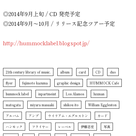
◎2014年9月上旬 / CD 発売予定
◎2014年9月〜10月 / リリース記念ツアー予定
http://hummocklabel.blogspot.jp/
21th century library of music.
album
card
CD
duo
flyer
fujimoto kazuma
graphic design
HUMMOCK Cafe
hummock label
inpartmeint
Los Alamos
luxman
matogata
miyara masaaki
shikou ito
William Eggleston
アルバム
アンプ
ウイリアム・エグルストン
カード
ハンモック
フライヤー
レーベル
伊藤志宏
写真