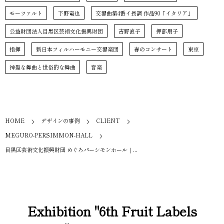
モーツァルト
下野竜也
交響曲第4番イ長調 作品90「イタリア」
公益財団法人目黒区芸術文化振興財団
吉野直子
押部朋子
指揮
新日本フィルハーモニー交響楽団
春のコンサート
東京
神聖な舞曲と世俗的な舞曲
音楽
HOME
デザインの事例
CLIENT
MEGURO-PERSIMMON-HALL
目黒区芸術文化振興財団 めぐろパーシモンホール｜...
Exhibition "6th Fruit Labels