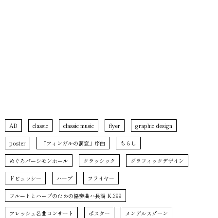
AD
classic
classic music
flyer
graphic design
poster
「フィンガルの洞窟」序曲
ちらし
めぐろパーシモンホール
クラッシック
グラフィックデザイン
ドビュッシー
ハープ
フライヤー
フルートとハープのための協奏曲ハ長調 K.299
フレッシュ名曲コンサート
ポスター
メンデルスゾーン