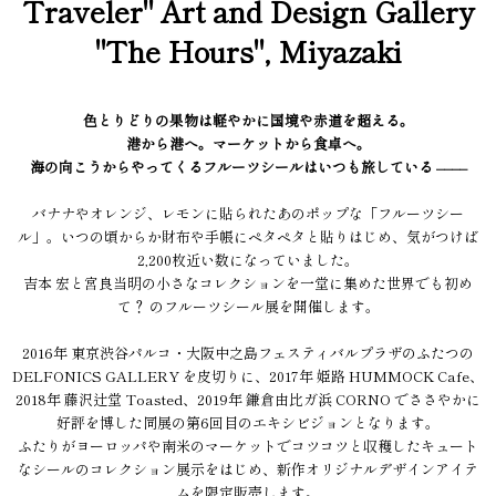
Traveler" Art and Design Gallery
"The Hours", Miyazaki
色とりどりの果物は軽やかに国境や赤道を超える。
港から港へ。マーケットから食卓へ。
海の向こうからやってくるフルーツシールはいつも旅している ––––
バナナやオレンジ、レモンに貼られたあのポップな「フルーツシー
ル」。いつの頃からか財布や手帳にペタペタと貼りはじめ、気がつけば
2,200枚近い数になっていました。
吉本 宏と宮良当明の小さなコレクションを一堂に集めた世界でも初め
て？ のフルーツシール展を開催します。
2016年 東京渋谷パルコ・大阪中之島フェスティバルプラザのふたつの
DELFONICS GALLERY を皮切りに、2017年 姫路 HUMMOCK Cafe、
2018年 藤沢辻堂 Toasted、2019年 鎌倉由比ガ浜 CORNO でささやかに
好評を博した同展の第6回目のエキシビジョンとなります。
ふたりがヨーロッパや南米のマーケットでコツコツと収穫したキュート
なシールのコレクション展示をはじめ、新作オリジナルデザインアイテ
ムを限定販売します。