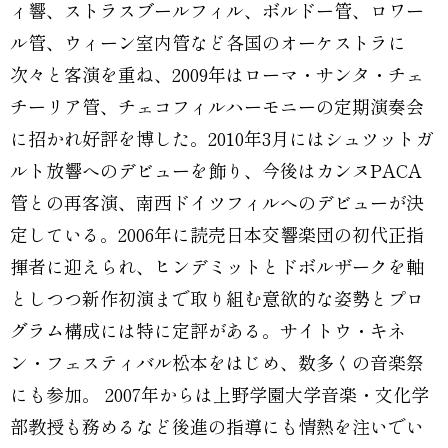
ィ響、ストラスブールフィル、ボルドー管、ロワー
ル管、ウィーン室内管など各国のオーケストラに
次々と客演を重ね、2009年はローマ・サンタ・チェ
チーリア管、チェコフィルハーモニーの定期演奏会
に招かれ好評を博した。2010年3月にはシュツットガ
ルト放響へのデビューを飾り、今後はカンヌPACA
管との再客演、南西ドイツフィルへのデビューが決
定している。2006年に読売日本交響楽団の初代正指
揮者に迎えられ、ヒンデミットとドボルザークを軸
としつつ新作初演まで取り組む意欲的な姿勢とプロ
グラム構成には特に定評がある。サイトウ・キネ
ン・フェスティバル松本をはじめ、数多くの音楽祭
にも参加。 2007年からは上野学園大学音楽・文化学
部教授も務めるなど後進の指導にも情熱を注いでい