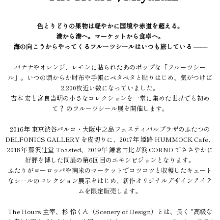
色とりどりの果物は軽やかに国境や赤道を超える。
港から港へ。マーケットから食卓へ。
海の向こうからやってくるフルーツシールはいつも旅している ––––
バナナやオレンジ、レモンに貼られたあのポップな「フルーツシー
ル」。いつの頃からか財布や手帳にペタペタと貼りはじめ、気がつけば
2,200枚近い数になっていました。
吉本 宏と宮良当明の小さなコレクションを一堂に集めた世界でも初め
て？ のフルーツシール展を開催します。
2016年 東京渋谷パルコ・大阪中之島フェスティバルプラザのふたつの
DELFONICS GALLERY を皮切りに、2017年 姫路 HUMMOCK Cafe、
2018年 藤沢辻堂 Toasted、2019年 鎌倉由比ガ浜 CORNO でささやかに
好評を博した同展の第6回目のエキシビジョンとなります。
ふたりがヨーロッパや南米のマーケットでコツコツと収穫したキュート
なシールのコレクション展示をはじめ、新作オリジナルデザインアイテ
ムを限定販売します。
The Hours 主宰、杉 怜くん（Scenery of Design）とは、長く "高級な