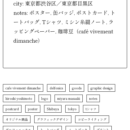
city: 東京都渋谷区／東京都目黒区
notes: ポスター, 缶バッジ, ポストカード, ト
ートバッグ, Tシャツ, ミシン糸綴ノート, ラ
ッピングペーパー, 珈琲豆（café vivement
dimanche）
cafe vivement dimanche
delfonics
goods
graphic design
hiroshi yoshimoto
logo
miyara masaaki
notes
postcard
poster
Shibuya
tokyo
tシャツ
オリジナル商品
グラフィックデザイン
コピーライティング
デルフォニックス
トートバッグ
ノートブック
プリント