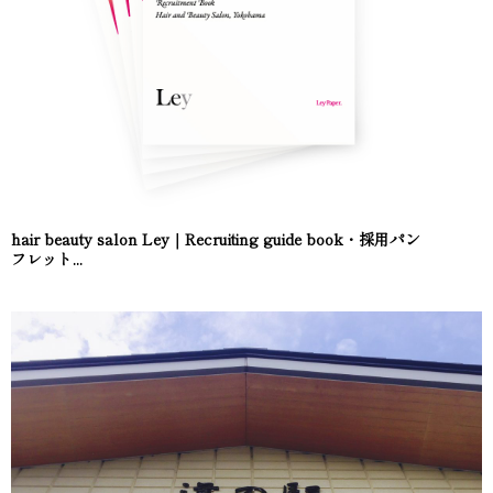
hair beauty salon Ley｜Recruiting guide book・採用パン
フレット...