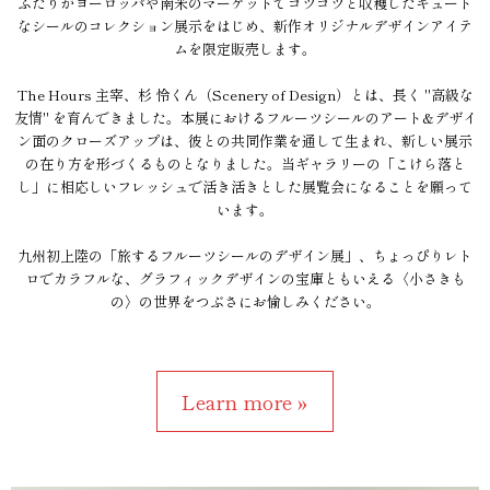
ふたりがヨーロッパや南米のマーケットでコツコツと収穫したキュート
なシールのコレクション展示をはじめ、新作オリジナルデザインアイテ
ムを限定販売します。
The Hours 主宰、杉 怜くん（Scenery of Design）とは、長く "高級な
友情" を育んできました。本展におけるフルーツシールのアート&デザイ
ン面のクローズアップは、彼との共同作業を通して生まれ、新しい展示
の在り方を形づくるものとなりました。当ギャラリーの「こけら落と
し」に相応しいフレッシュで活き活きとした展覧会になることを願って
います。
九州初上陸の「旅するフルーツシールのデザイン展」、ちょっぴりレト
ロでカラフルな、グラフィックデザインの宝庫ともいえる〈小さきも
の〉の世界をつぶさにお愉しみください。
Learn more »