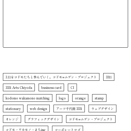
3.11をコドモたちと歩んでいく。コドモ∞ムゲン・プロジェクト
3311
3331 Arts Chiyoda
business card
CI
kodomo wakamono matching
logo
orange
stamp
stationary
web design
アーツ千代田 3331
ウェブデザイン
オレンジ
グラフィックデザイン
コドモ∞ムゲン・プロジェクト
コドモ・ワカモノ・まちing
コーポレートロゴ