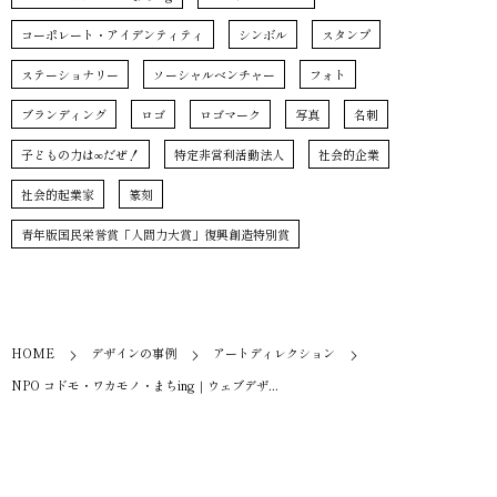
コーポレート・アイデンティティ
シンボル
スタンプ
ステーショナリー
ソーシャルベンチャー
フォト
ブランディング
ロゴ
ロゴマーク
写真
名刺
子どもの力は∞だぜ！
特定非営利活動法人
社会的企業
社会的起業家
篆刻
青年版国民栄誉賞「人間力大賞」復興創造特別賞
HOME
デザインの事例
アートディレクション
NPO コドモ・ワカモノ・まちing｜ウェブデザ...