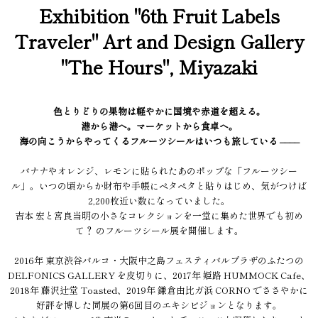
Exhibition "6th Fruit Labels
Traveler" Art and Design Gallery
"The Hours", Miyazaki
色とりどりの果物は軽やかに国境や赤道を超える。
港から港へ。マーケットから食卓へ。
海の向こうからやってくるフルーツシールはいつも旅している ––––
バナナやオレンジ、レモンに貼られたあのポップな「フルーツシー
ル」。いつの頃からか財布や手帳にペタペタと貼りはじめ、気がつけば
2,200枚近い数になっていました。
吉本 宏と宮良当明の小さなコレクションを一堂に集めた世界でも初め
て？ のフルーツシール展を開催します。
2016年 東京渋谷パルコ・大阪中之島フェスティバルプラザのふたつの
DELFONICS GALLERY を皮切りに、2017年 姫路 HUMMOCK Cafe、
2018年 藤沢辻堂 Toasted、2019年 鎌倉由比ガ浜 CORNO でささやかに
好評を博した同展の第6回目のエキシビジョンとなります。