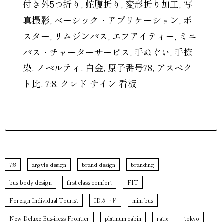
付き外5つ折り, 蛇腹折り, 変形折り加工, 写
真撮影, ベーシック・アプリケーション, ポ
スター, リムジンバス, エフアイティー, ミニ
バス・チャーターサービス, 手ぬぐい, 手捺
染, ノベルティ, 白金, 原子番号78, アスペク
ト比, 7:8, クレド サイン 看板
7:8
argyle design
brand design
branding
bus body design
first class comfort
FIT
Foreign Individual Tourist
IDカード
mini bus
New Deluxe Bus-iness Frontier
platinum cabin
ratio
tokyo