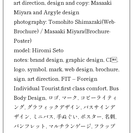
art direction, design and copy: Masaaki
Miyara and Argyle design
photography: Tomohito Shimazaki(Web-
Brochure) / Masaaki Miyara(Brochure-
Poster)
model: Hiromi Seto
notes: brand design, graphic design, CI,
logo, symbol, mark, web design, brochure,
sign, art direction, FIT – Foreign
Individual Tourist,first class comfort, Bus
Body Design, ロゴ, マーク, コピーライティ
ング, グラフィックデザイン, バスサインデ
ザイン, ミニバス, 手ぬぐい, ポスター, 名刺,
パンフレット, マルチランゲージ, フラップ