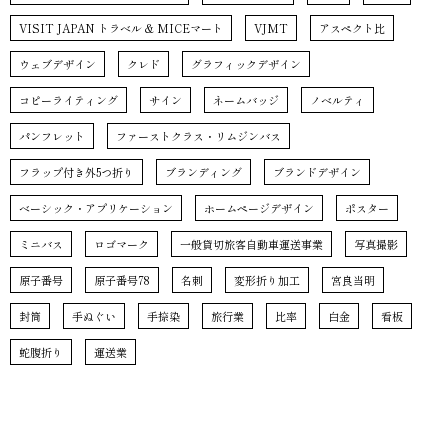
VISIT JAPAN トラベル & MICEマート
VJMT
アスペクト比
ウェブデザイン
クレド
グラフィックデザイン
コピーライティング
サイン
ネームバッジ
ノベルティ
パンフレット
ファーストクラス・リムジンバス
フラップ付き外5つ折り
ブランディング
ブランドデザイン
ベーシック・アプリケーション
ホームページデザイン
ポスター
ミニバス
ロゴマーク
一般貸切旅客自動車運送事業
写真撮影
原子番号
原子番号78
名刺
変形折り加工
宮良当明
封筒
手ぬぐい
手捺染
旅行業
比率
白金
看板
蛇腹折り
運送業