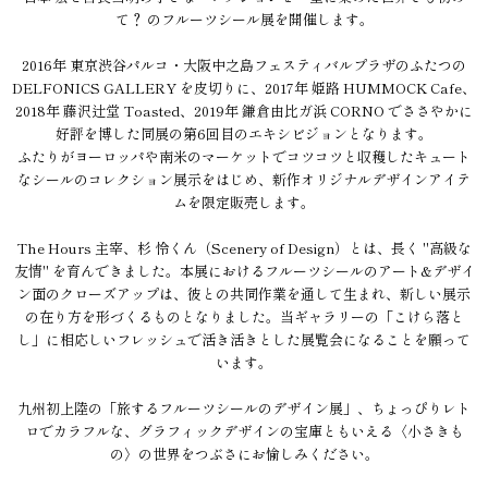
て？ のフルーツシール展を開催します。
2016年 東京渋谷パルコ・大阪中之島フェスティバルプラザのふたつの
DELFONICS GALLERY を皮切りに、2017年 姫路 HUMMOCK Cafe、
2018年 藤沢辻堂 Toasted、2019年 鎌倉由比ガ浜 CORNO でささやかに
好評を博した同展の第6回目のエキシビジョンとなります。
ふたりがヨーロッパや南米のマーケットでコツコツと収穫したキュート
なシールのコレクション展示をはじめ、新作オリジナルデザインアイテ
ムを限定販売します。
The Hours 主宰、杉 怜くん（Scenery of Design）とは、長く "高級な
友情" を育んできました。本展におけるフルーツシールのアート&デザイ
ン面のクローズアップは、彼との共同作業を通して生まれ、新しい展示
の在り方を形づくるものとなりました。当ギャラリーの「こけら落と
し」に相応しいフレッシュで活き活きとした展覧会になることを願って
います。
九州初上陸の「旅するフルーツシールのデザイン展」、ちょっぴりレト
ロでカラフルな、グラフィックデザインの宝庫ともいえる〈小さきも
の〉の世界をつぶさにお愉しみください。