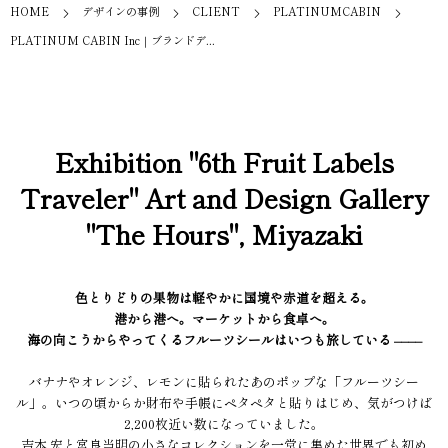
HOME
デザインの事例
CLIENT
PLATINUMCABIN
PLATINUM CABIN Inc｜ブランドデ...
Exhibition "6th Fruit Labels
Traveler" Art and Design Gallery
"The Hours", Miyazaki
色とりどりの果物は軽やかに国境や赤道を超える。
港から港へ。マーケットから食卓へ。
海の向こうからやってくるフルーツシールはいつも旅している ––––
バナナやオレンジ、レモンに貼られたあのポップな「フルーツシー
ル」。いつの頃からか財布や手帳にペタペタと貼りはじめ、気がつけば
2,200枚近い数になっていました。
吉本 宏と宮良当明の小さなコレクションを一堂に集めた世界でも初め