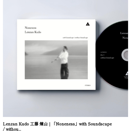
Lenzan Kudo 工藤 煉山｜「Noneness」with Soundscape
/ withou...