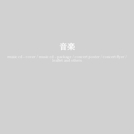
音楽
music cd – cover / music cd – package / concert poster / concert flyer /
leaflet and others