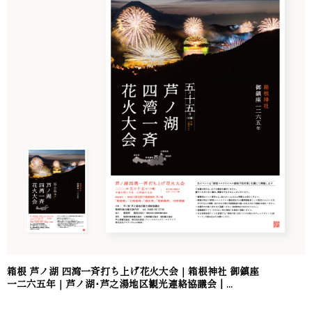
箱根 芦ノ湖 四湾一斉打ち上げ花火大会｜箱根神社 御鎮座
一二六五年｜芦ノ湖･芦之湯地区観光連絡協議会｜...