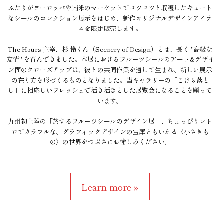
ふたりがヨーロッパや南米のマーケットでコツコツと収穫したキュート
なシールのコレクション展示をはじめ、新作オリジナルデザインアイテ
ムを限定販売します。
The Hours 主宰、杉 怜くん（Scenery of Design）とは、長く "高級な
友情" を育んできました。本展におけるフルーツシールのアート&デザイ
ン面のクローズアップは、彼との共同作業を通して生まれ、新しい展示
の在り方を形づくるものとなりました。当ギャラリーの「こけら落と
し」に相応しいフレッシュで活き活きとした展覧会になることを願って
います。
九州初上陸の「旅するフルーツシールのデザイン展」、ちょっぴりレト
ロでカラフルな、グラフィックデザインの宝庫ともいえる〈小さきも
の〉の世界をつぶさにお愉しみください。
Learn more »