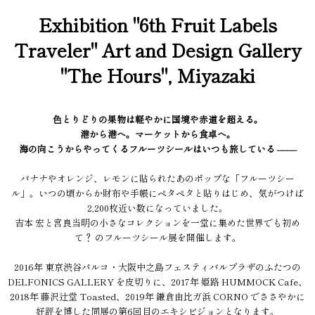
Exhibition "6th Fruit Labels
Traveler" Art and Design Gallery
"The Hours", Miyazaki
色とりどりの果物は軽やかに国境や赤道を超える。
港から港へ。マーケットから食卓へ。
海の向こうからやってくるフルーツシールはいつも旅している ––––
バナナやオレンジ、レモンに貼られたあのポップな「フルーツシー
ル」。いつの頃からか財布や手帳にペタペタと貼りはじめ、気がつけば
2,200枚近い数になっていました。
吉本 宏と宮良当明の小さなコレクションを一堂に集めた世界でも初め
て？ のフルーツシール展を開催します。
2016年 東京渋谷パルコ・大阪中之島フェスティバルプラザのふたつの
DELFONICS GALLERY を皮切りに、2017年 姫路 HUMMOCK Cafe、
2018年 藤沢辻堂 Toasted、2019年 鎌倉由比ガ浜 CORNO でささやかに
好評を博した同展の第6回目のエキシビジョンとなります。