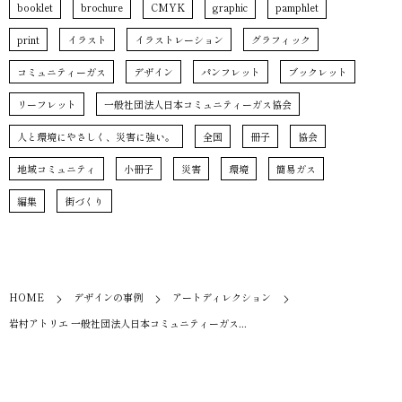
booklet
brochure
CMYK
graphic
pamphlet
print
イラスト
イラストレーション
グラフィック
コミュニティーガス
デザイン
パンフレット
ブックレット
リーフレット
一般社団法人日本コミュニティーガス協会
人と環境にやさしく、災害に強い。
全国
冊子
協会
地域コミュニティ
小冊子
災害
環境
簡易ガス
編集
街づくり
HOME
デザインの事例
アートディレクション
岩村アトリエ 一般社団法人日本コミュニティーガス...