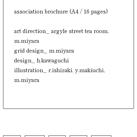
association brochure (A4 / 16 pages)
art direction_ argyle street tea room,
m.miyara
grid design_ m.miyara
design_ h.kawaguchi
illustration_ r.ishizaki, y.makiuchi,
m.miyara