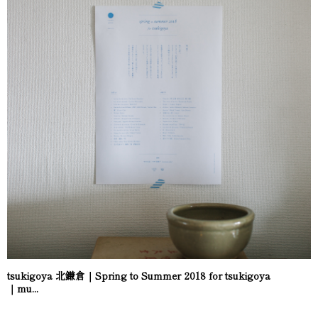
tsukigoya 北鎌倉｜Spring to Summer 2018 for tsukigoya
｜mu...