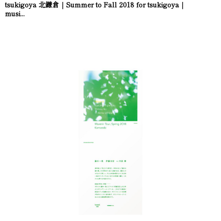
tsukigoya 北鎌倉｜Summer to Fall 2018 for tsukigoya｜
musi...