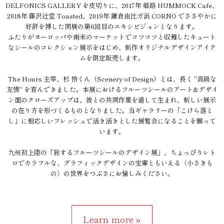
DELFONICS GALLERY を皮切りに、2017年 姫路 HUMMOCK Cafe、
2018年 藤沢辻堂 Toasted、2019年 鎌倉由比ガ浜 CORNO でささやかに
好評を博した同展の第6回目のエキシビジョンとなります。
ふたりがヨーロッパや南米のマーケットでコツコツと収穫したキュート
なシールのコレクション展示をはじめ、新作オリジナルデザインアイテ
ムを限定販売します。
The Hours 主宰、杉 怜くん（Scenery of Design）とは、長く "高級な
友情" を育んできました。本展におけるフルーツシールのアート&デザイ
ン面のクローズアップは、彼との共同作業を通して生まれ、新しい展示
の在り方を形づくるものとなりました。当ギャラリーの「こけら落と
し」に相応しいフレッシュで活き活きとした展覧会になることを願って
います。
九州初上陸の「旅するフルーツシールのデザイン展」、ちょっぴりレト
ロでカラフルな、グラフィックデザインの宝庫ともいえる〈小さきも
の〉の世界をつぶさにお愉しみください。
Learn more »