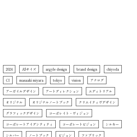
2024
A5サイズ
argyle design
brand design
chiyoda
CI
masaaki miyara
tokyo
vision
アナログ
アーガイルデザイン
アートディレクション
エディトリアル
オリジナル
オリジナルノートブック
クリエイティヴデザイン
グラフィックデザイン
コーポレイト・ヴィジョン
コーポレートアイデンティティ
コーポレートビジョン
シルキー
シルバー
ノートブック
ビジョン
ファブリック