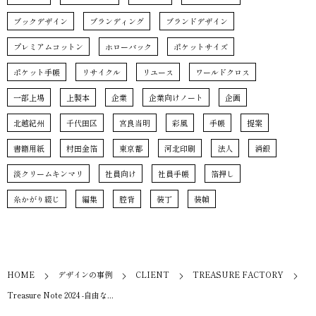
ブックデザイン
ブランディング
ブランドデザイン
プレミアムコットン
ホローバック
ポケットサイズ
ポケット手帳
リサイクル
リユース
ワールドクロス
一部上場
上製本
企業
企業向けノート
企画
北越紀州
千代田区
宮良当明
彩風
手帳
提案
書籍用紙
村田金箔
東京都
河北印刷
法人
消銀
淡クリームキンマリ
社員向け
社員手帳
箔押し
糸かがり綴じ
編集
腔背
装丁
装幀
HOME
デザインの事例
CLIENT
TREASURE FACTORY
Treasure Note 2024 -自由な...