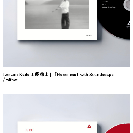
Lenzan Kudo 工藤 煉山｜「Noneness」with Soundscape
/ withou...