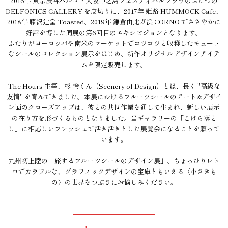
2016年 東京渋谷パルコ・大阪中之島フェスティバルプラザのふたつの
DELFONICS GALLERY を皮切りに、2017年 姫路 HUMMOCK Cafe、
2018年 藤沢辻堂 Toasted、2019年 鎌倉由比ガ浜 CORNO でささやかに
好評を博した同展の第6回目のエキシビジョンとなります。
ふたりがヨーロッパや南米のマーケットでコツコツと収穫したキュート
なシールのコレクション展示をはじめ、新作オリジナルデザインアイテ
ムを限定販売します。
The Hours 主宰、杉 怜くん（Scenery of Design）とは、長く "高級な
友情" を育んできました。本展におけるフルーツシールのアート&デザイ
ン面のクローズアップは、彼との共同作業を通して生まれ、新しい展示
の在り方を形づくるものとなりました。当ギャラリーの「こけら落と
し」に相応しいフレッシュで活き活きとした展覧会になることを願って
います。
九州初上陸の「旅するフルーツシールのデザイン展」、ちょっぴりレト
ロでカラフルな、グラフィックデザインの宝庫ともいえる〈小さきも
の〉の世界をつぶさにお愉しみください。