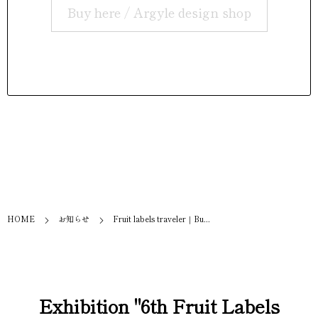
Buy here / Argyle design shop
HOME
お知らせ
Fruit labels traveler｜Bu...
Exhibition "6th Fruit Labels