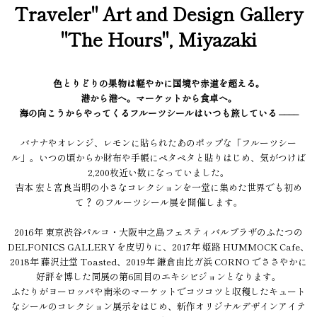
Traveler" Art and Design Gallery
"The Hours", Miyazaki
色とりどりの果物は軽やかに国境や赤道を超える。
港から港へ。マーケットから食卓へ。
海の向こうからやってくるフルーツシールはいつも旅している ––––
バナナやオレンジ、レモンに貼られたあのポップな「フルーツシー
ル」。いつの頃からか財布や手帳にペタペタと貼りはじめ、気がつけば
2,200枚近い数になっていました。
吉本 宏と宮良当明の小さなコレクションを一堂に集めた世界でも初め
て？ のフルーツシール展を開催します。
2016年 東京渋谷パルコ・大阪中之島フェスティバルプラザのふたつの
DELFONICS GALLERY を皮切りに、2017年 姫路 HUMMOCK Cafe、
2018年 藤沢辻堂 Toasted、2019年 鎌倉由比ガ浜 CORNO でささやかに
好評を博した同展の第6回目のエキシビジョンとなります。
ふたりがヨーロッパや南米のマーケットでコツコツと収穫したキュート
なシールのコレクション展示をはじめ、新作オリジナルデザインアイテ