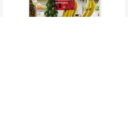
fruit labels traveler｜calendar
“Bienvenidos a Argentina”
Fruit labels traveler "Calendar"