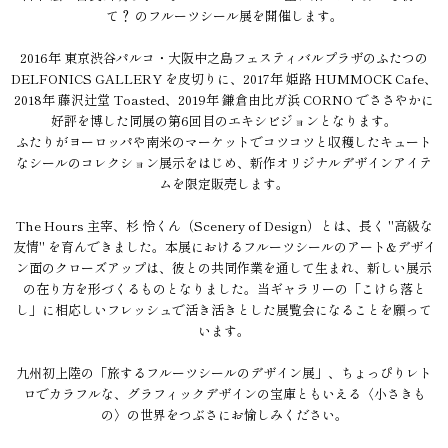
て？ のフルーツシール展を開催します。
2016年 東京渋谷パルコ・大阪中之島フェスティバルプラザのふたつの
DELFONICS GALLERY を皮切りに、2017年 姫路 HUMMOCK Cafe、
2018年 藤沢辻堂 Toasted、2019年 鎌倉由比ガ浜 CORNO でささやかに
好評を博した同展の第6回目のエキシビジョンとなります。
ふたりがヨーロッパや南米のマーケットでコツコツと収穫したキュート
なシールのコレクション展示をはじめ、新作オリジナルデザインアイテ
ムを限定販売します。
The Hours 主宰、杉 怜くん（Scenery of Design）とは、長く "高級な
友情" を育んできました。本展におけるフルーツシールのアート&デザイ
ン面のクローズアップは、彼との共同作業を通して生まれ、新しい展示
の在り方を形づくるものとなりました。当ギャラリーの「こけら落と
し」に相応しいフレッシュで活き活きとした展覧会になることを願って
います。
九州初上陸の「旅するフルーツシールのデザイン展」、ちょっぴりレト
ロでカラフルな、グラフィックデザインの宝庫ともいえる〈小さきも
の〉の世界をつぶさにお愉しみください。