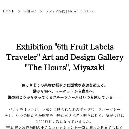
HOME
お知らせ
メディア掲載｜Flickr of the Day...
Exhibition "6th Fruit Labels
Traveler" Art and Design Gallery
"The Hours", Miyazaki
色とりどりの果物は軽やかに国境や赤道を超える。
港から港へ。マーケットから食卓へ。
海の向こうからやってくるフルーツシールはいつも旅している ––––
バナナやオレンジ、レモンに貼られたあのポップな「フルーツシー
ル」。いつの頃からか財布や手帳にペタペタと貼りはじめ、気がつけば
2,200枚近い数になっていました。
吉本 宏と宮良当明の小さなコレクションを一堂に集めた世界でも初め