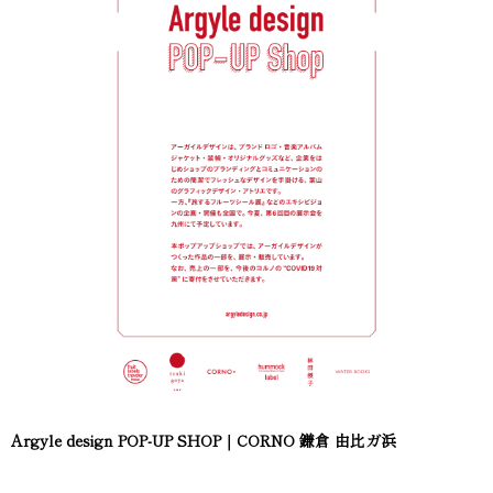
Argyle design POP-UP SHOP｜CORNO 鎌倉 由比ガ浜