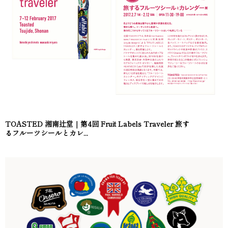
TOASTED 湘南辻堂｜第4回 Fruit Labels Traveler 旅す
るフルーツシールとカレ...