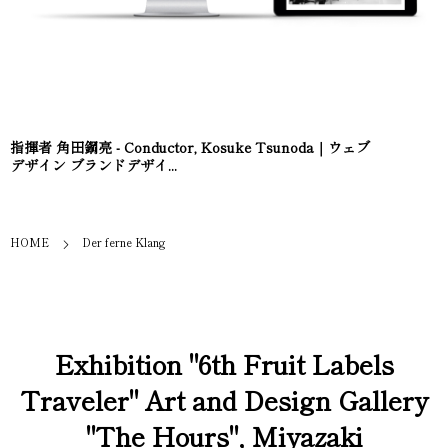
指揮者 角田鋼亮 - Conductor, Kosuke Tsunoda｜ウェブ
デザイン ブランドデザイ...
HOME
Der ferne Klang
Exhibition "6th Fruit Labels
Traveler" Art and Design Gallery
"The Hours", Miyazaki