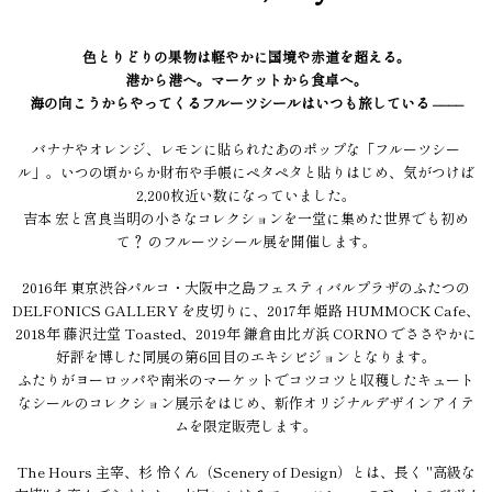
色とりどりの果物は軽やかに国境や赤道を超える。
港から港へ。マーケットから食卓へ。
海の向こうからやってくるフルーツシールはいつも旅している ––––
バナナやオレンジ、レモンに貼られたあのポップな「フルーツシー
ル」。いつの頃からか財布や手帳にペタペタと貼りはじめ、気がつけば
2,200枚近い数になっていました。
吉本 宏と宮良当明の小さなコレクションを一堂に集めた世界でも初め
て？ のフルーツシール展を開催します。
2016年 東京渋谷パルコ・大阪中之島フェスティバルプラザのふたつの
DELFONICS GALLERY を皮切りに、2017年 姫路 HUMMOCK Cafe、
2018年 藤沢辻堂 Toasted、2019年 鎌倉由比ガ浜 CORNO でささやかに
好評を博した同展の第6回目のエキシビジョンとなります。
ふたりがヨーロッパや南米のマーケットでコツコツと収穫したキュート
なシールのコレクション展示をはじめ、新作オリジナルデザインアイテ
ムを限定販売します。
The Hours 主宰、杉 怜くん（Scenery of Design）とは、長く "高級な