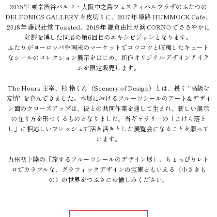
2016年 東京渋谷パルコ・大阪中之島フェスティバルプラザのふたつの
DELFONICS GALLERY を皮切りに、2017年 姫路 HUMMOCK Cafe、
2018年 藤沢辻堂 Toasted、2019年 鎌倉由比ガ浜 CORNO でささやかに
好評を博した同展の第6回目のエキシビジョンとなります。
ふたりがヨーロッパや南米のマーケットでコツコツと収穫したキュート
なシールのコレクション展示をはじめ、新作オリジナルデザインアイテ
ムを限定販売します。
The Hours 主宰、杉 怜くん（Scenery of Design）とは、長く "高級な
友情" を育んできました。本展におけるフルーツシールのアート&デザイ
ン面のクローズアップは、彼との共同作業を通して生まれ、新しい展示
の在り方を形づくるものとなりました。当ギャラリーの「こけら落と
し」に相応しいフレッシュで活き活きとした展覧会になることを願って
います。
九州初上陸の「旅するフルーツシールのデザイン展」、ちょっぴりレト
ロでカラフルな、グラフィックデザインの宝庫ともいえる〈小さきも
の〉の世界をつぶさにお愉しみください。