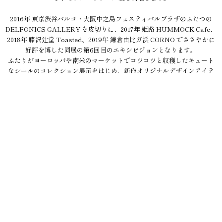
2016年 東京渋谷パルコ・大阪中之島フェスティバルプラザのふたつの
DELFONICS GALLERY を皮切りに、2017年 姫路 HUMMOCK Cafe、
2018年 藤沢辻堂 Toasted、2019年 鎌倉由比ガ浜 CORNO でささやかに
好評を博した同展の第6回目のエキシビジョンとなります。
ふたりがヨーロッパや南米のマーケットでコツコツと収穫したキュート
なシールのコレクション展示をはじめ、新作オリジナルデザインアイテ
ムを限定販売します。
The Hours 主宰、杉 怜くん（Scenery of Design）とは、長く "高級な
友情" を育んできました。本展におけるフルーツシールのアート&デザイ
ン面のクローズアップは、彼との共同作業を通して生まれ、新しい展示
の在り方を形づくるものとなりました。当ギャラリーの「こけら落と
し」に相応しいフレッシュで活き活きとした展覧会になることを願って
います。
九州初上陸の「旅するフルーツシールのデザイン展」、ちょっぴりレト
ロでカラフルな、グラフィックデザインの宝庫ともいえる〈小さきも
の〉の世界をつぶさにお愉しみください。