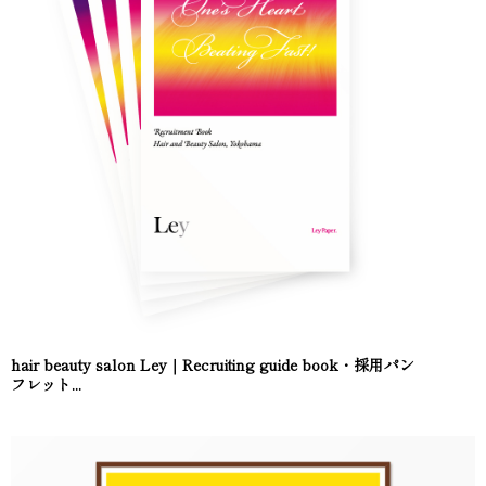
hair beauty salon Ley｜Recruiting guide book・採用パン
フレット...