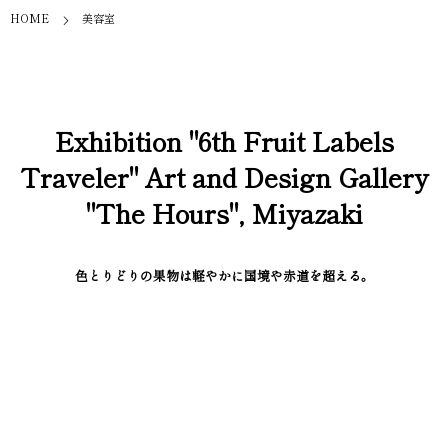
HOME
美容室
Exhibition "6th Fruit Labels
Traveler" Art and Design Gallery
"The Hours", Miyazaki
色とりどりの果物は軽やかに国境や赤道を超える。
港から港へ。マーケットから食卓へ。
海の向こうからやってくるフルーツシールはいつも旅している ––––
バナナやオレンジ、レモンに貼られたあのポップな「フルーツシー
ル」。いつの頃からか財布や手帳にペタペタと貼りはじめ、気がつけば
2,200枚近い数になっていました。
吉本 宏と宮良当明の小さなコレクションを一堂に集めた世界でも初め
て？ のフルーツシール展を開催します。