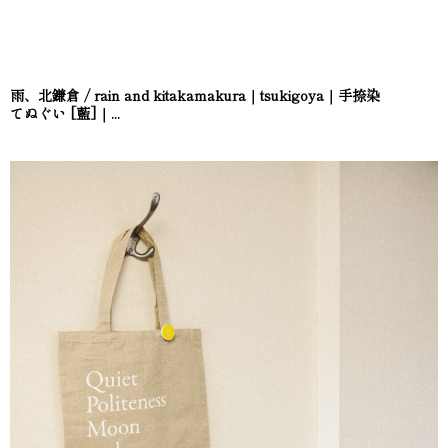
雨、北鎌倉 / rain and kitakamakura｜tsukigoya｜手捺染
てぬぐい [藍]｜...