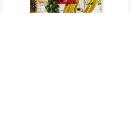
fruit labels traveler｜calendar
“Bienvenidos a Argentina”
Fruit labels traveler "Calendar"
アルゼンチンの旅で知り合ったフェルナンドが案内してくれた