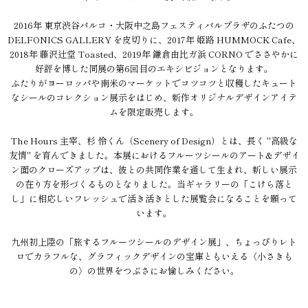
2016年 東京渋谷パルコ・大阪中之島フェスティバルプラザのふたつの
DELFONICS GALLERY を皮切りに、2017年 姫路 HUMMOCK Cafe、
2018年 藤沢辻堂 Toasted、2019年 鎌倉由比ガ浜 CORNO でささやかに
好評を博した同展の第6回目のエキシビジョンとなります。
ふたりがヨーロッパや南米のマーケットでコツコツと収穫したキュート
なシールのコレクション展示をはじめ、新作オリジナルデザインアイテ
ムを限定販売します。
The Hours 主宰、杉 怜くん（Scenery of Design）とは、長く "高級な
友情" を育んできました。本展におけるフルーツシールのアート&デザイ
ン面のクローズアップは、彼との共同作業を通して生まれ、新しい展示
の在り方を形づくるものとなりました。当ギャラリーの「こけら落と
し」に相応しいフレッシュで活き活きとした展覧会になることを願って
います。
九州初上陸の「旅するフルーツシールのデザイン展」、ちょっぴりレト
ロでカラフルな、グラフィックデザインの宝庫ともいえる〈小さきも
の〉の世界をつぶさにお愉しみください。