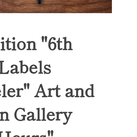
ition "6th
 Labels
ler" Art and
n Gallery
Hours",