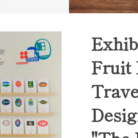
Exhib
Fruit
Trave
Desig
"The 