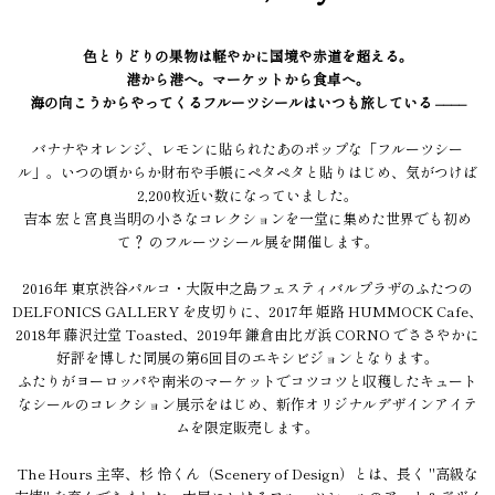
色とりどりの果物は軽やかに国境や赤道を超える。
港から港へ。マーケットから食卓へ。
海の向こうからやってくるフルーツシールはいつも旅している ––––
バナナやオレンジ、レモンに貼られたあのポップな「フルーツシー
ル」。いつの頃からか財布や手帳にペタペタと貼りはじめ、気がつけば
2,200枚近い数になっていました。
吉本 宏と宮良当明の小さなコレクションを一堂に集めた世界でも初め
て？ のフルーツシール展を開催します。
2016年 東京渋谷パルコ・大阪中之島フェスティバルプラザのふたつの
DELFONICS GALLERY を皮切りに、2017年 姫路 HUMMOCK Cafe、
2018年 藤沢辻堂 Toasted、2019年 鎌倉由比ガ浜 CORNO でささやかに
好評を博した同展の第6回目のエキシビジョンとなります。
ふたりがヨーロッパや南米のマーケットでコツコツと収穫したキュート
なシールのコレクション展示をはじめ、新作オリジナルデザインアイテ
ムを限定販売します。
The Hours 主宰、杉 怜くん（Scenery of Design）とは、長く "高級な