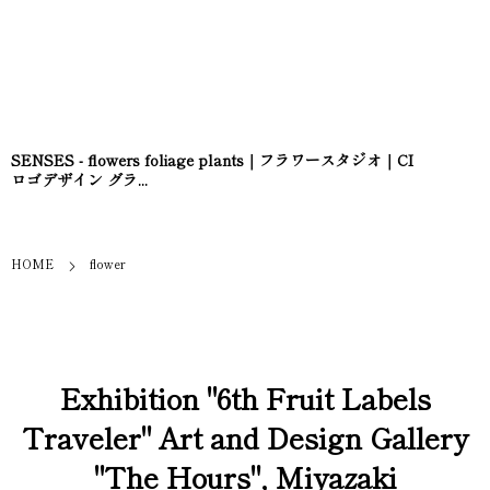
SENSES - flowers foliage plants｜フラワースタジオ｜CI
ロゴデザイン グラ...
HOME
flower
Exhibition "6th Fruit Labels
Traveler" Art and Design Gallery
"The Hours", Miyazaki