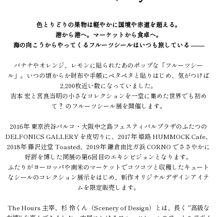
色とりどりの果物は軽やかに国境や赤道を超える。
港から港へ。マーケットから食卓へ。
海の向こうからやってくるフルーツシールはいつも旅している ––––
バナナやオレンジ、レモンに貼られたあのポップな「フルーツシー
ル」。いつの頃からか財布や手帳にペタペタと貼りはじめ、気がつけば
2,200枚近い数になっていました。
吉本 宏と宮良当明の小さなコレクションを一堂に集めた世界でも初め
て？ のフルーツシール展を開催します。
2016年 東京渋谷パルコ・大阪中之島フェスティバルプラザのふたつの
DELFONICS GALLERY を皮切りに、2017年 姫路 HUMMOCK Cafe、
2018年 藤沢辻堂 Toasted、2019年 鎌倉由比ガ浜 CORNO でささやかに
好評を博した同展の第6回目のエキシビジョンとなります。
ふたりがヨーロッパや南米のマーケットでコツコツと収穫したキュート
なシールのコレクション展示をはじめ、新作オリジナルデザインアイテ
ムを限定販売します。
The Hours 主宰、杉 怜くん（Scenery of Design）とは、長く "高級な