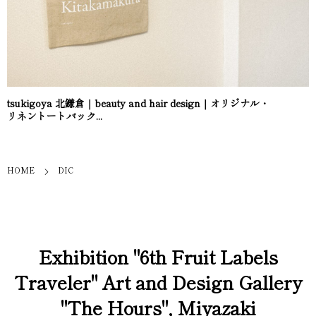
tsukigoya 北鎌倉｜beauty and hair design｜オリジナル・
リネントートバック...
HOME
DIC
Exhibition "6th Fruit Labels
Traveler" Art and Design Gallery
"The Hours", Miyazaki