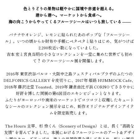
色とりどりの果物は軽やかに国境や赤道を超える。
港から港へ。マーケットから食卓へ。
海の向こうからやってくるフルーツシールはいつも旅している ––––
バナナやオレンジ、レモンに貼られたあのポップな「フルーツシー
ル」。いつの頃からか財布や手帳にペタペタと貼りはじめ、気がつけば
2,200枚近い数になっていました。
吉本 宏と宮良当明の小さなコレクションを一堂に集めた世界でも初め
て？ のフルーツシール展を開催します。
2016年 東京渋谷パルコ・大阪中之島フェスティバルプラザのふたつの
DELFONICS GALLERY を皮切りに、2017年 姫路 HUMMOCK Cafe、
2018年 藤沢辻堂 Toasted、2019年 鎌倉由比ガ浜 CORNO でささやかに
好評を博した同展の第6回目のエキシビジョンとなります。
ふたりがヨーロッパや南米のマーケットでコツコツと収穫したキュート
なシールのコレクション展示をはじめ、新作オリジナルデザインアイテ
ムを限定販売します。
The Hours 主宰、杉 怜くん（Scenery of Design）とは、長く "高級な
友情" を育んできました。本展におけるフルーツシールのアート&デザイ
ン面のクローズアップは、彼との共同作業を通して生まれ、新しい展示