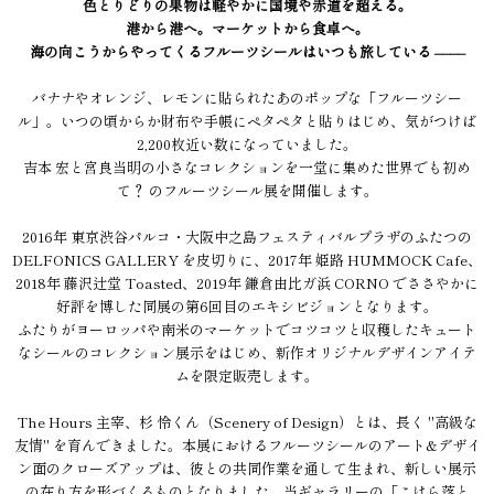
色とりどりの果物は軽やかに国境や赤道を超える。
港から港へ。マーケットから食卓へ。
海の向こうからやってくるフルーツシールはいつも旅している ––––
バナナやオレンジ、レモンに貼られたあのポップな「フルーツシー
ル」。いつの頃からか財布や手帳にペタペタと貼りはじめ、気がつけば
2,200枚近い数になっていました。
吉本 宏と宮良当明の小さなコレクションを一堂に集めた世界でも初め
て？ のフルーツシール展を開催します。
2016年 東京渋谷パルコ・大阪中之島フェスティバルプラザのふたつの
DELFONICS GALLERY を皮切りに、2017年 姫路 HUMMOCK Cafe、
2018年 藤沢辻堂 Toasted、2019年 鎌倉由比ガ浜 CORNO でささやかに
好評を博した同展の第6回目のエキシビジョンとなります。
ふたりがヨーロッパや南米のマーケットでコツコツと収穫したキュート
なシールのコレクション展示をはじめ、新作オリジナルデザインアイテ
ムを限定販売します。
The Hours 主宰、杉 怜くん（Scenery of Design）とは、長く "高級な
友情" を育んできました。本展におけるフルーツシールのアート&デザイ
ン面のクローズアップは、彼との共同作業を通して生まれ、新しい展示
の在り方を形づくるものとなりました。当ギャラリーの「こけら落と