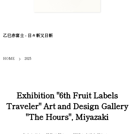
乙巳赤富士 - 日々新又日新
HOME
2025
Exhibition "6th Fruit Labels
Traveler" Art and Design Gallery
"The Hours", Miyazaki