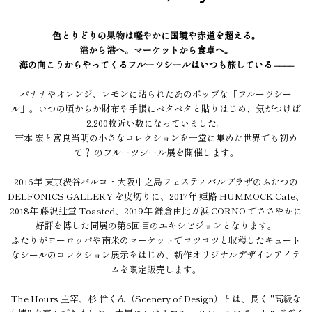
色とりどりの果物は軽やかに国境や赤道を超える。
港から港へ。マーケットから食卓へ。
海の向こうからやってくるフルーツシールはいつも旅している ––––
バナナやオレンジ、レモンに貼られたあのポップな「フルーツシー
ル」。いつの頃からか財布や手帳にペタペタと貼りはじめ、気がつけば
2,200枚近い数になっていました。
吉本 宏と宮良当明の小さなコレクションを一堂に集めた世界でも初め
て？ のフルーツシール展を開催します。
2016年 東京渋谷パルコ・大阪中之島フェスティバルプラザのふたつの
DELFONICS GALLERY を皮切りに、2017年 姫路 HUMMOCK Cafe、
2018年 藤沢辻堂 Toasted、2019年 鎌倉由比ガ浜 CORNO でささやかに
好評を博した同展の第6回目のエキシビジョンとなります。
ふたりがヨーロッパや南米のマーケットでコツコツと収穫したキュート
なシールのコレクション展示をはじめ、新作オリジナルデザインアイテ
ムを限定販売します。
The Hours 主宰、杉 怜くん（Scenery of Design）とは、長く "高級な