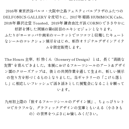
2016年 東京渋谷パルコ・大阪中之島フェスティバルプラザのふたつの
DELFONICS GALLERY を皮切りに、2017年 姫路 HUMMOCK Cafe、
2018年 藤沢辻堂 Toasted、2019年 鎌倉由比ガ浜 CORNO でささやかに
好評を博した同展の第6回目のエキシビジョンとなります。
ふたりがヨーロッパや南米のマーケットでコツコツと収穫したキュート
なシールのコレクション展示をはじめ、新作オリジナルデザインアイテ
ムを限定販売します。
The Hours 主宰、杉 怜くん（Scenery of Design）とは、長く "高級な
友情" を育んできました。本展におけるフルーツシールのアート&デザイ
ン面のクローズアップは、彼との共同作業を通して生まれ、新しい展示
の在り方を形づくるものとなりました。当ギャラリーの「こけら落と
し」に相応しいフレッシュで活き活きとした展覧会になることを願って
います。
九州初上陸の「旅するフルーツシールのデザイン展」、ちょっぴりレト
ロでカラフルな、グラフィックデザインの宝庫ともいえる〈小さきも
の〉の世界をつぶさにお愉しみください。