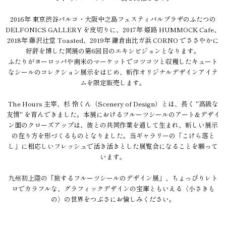
2016年 東京渋谷パルコ・大阪中之島フェスティバルプラザのふたつの
DELFONICS GALLERY を皮切りに、2017年 姫路 HUMMOCK Cafe、
2018年 藤沢辻堂 Toasted、2019年 鎌倉由比ガ浜 CORNO でささやかに
好評を博した同展の第6回目のエキシビジョンとなります。
ふたりがヨーロッパや南米のマーケットでコツコツと収穫したキュート
なシールのコレクション展示をはじめ、新作オリジナルデザインアイテ
ムを限定販売します。
The Hours 主宰、杉 怜くん（Scenery of Design）とは、長く "高級な
友情" を育んできました。本展におけるフルーツシールのアート&デザイ
ン面のクローズアップは、彼との共同作業を通して生まれ、新しい展示
の在り方を形づくるものとなりました。当ギャラリーの「こけら落と
し」に相応しいフレッシュで活き活きとした展覧会になることを願って
います。
九州初上陸の「旅するフルーツシールのデザイン展」、ちょっぴりレト
ロでカラフルな、グラフィックデザインの宝庫ともいえる〈小さきも
の〉の世界をつぶさにお愉しみください。