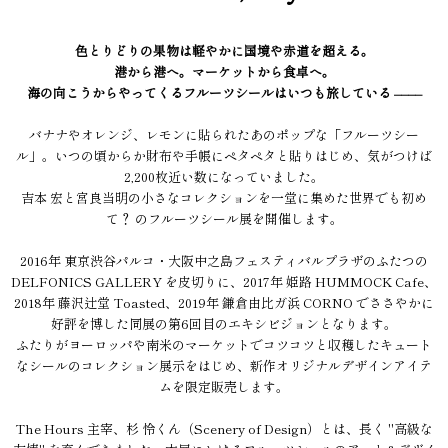
色とりどりの果物は軽やかに国境や赤道を超える。
港から港へ。マーケットから食卓へ。
海の向こうからやってくるフルーツシールはいつも旅している ––––
バナナやオレンジ、レモンに貼られたあのポップな「フルーツシー
ル」。いつの頃からか財布や手帳にペタペタと貼りはじめ、気がつけば
2,200枚近い数になっていました。
吉本 宏と宮良当明の小さなコレクションを一堂に集めた世界でも初め
て？ のフルーツシール展を開催します。
2016年 東京渋谷パルコ・大阪中之島フェスティバルプラザのふたつの
DELFONICS GALLERY を皮切りに、2017年 姫路 HUMMOCK Cafe、
2018年 藤沢辻堂 Toasted、2019年 鎌倉由比ガ浜 CORNO でささやかに
好評を博した同展の第6回目のエキシビジョンとなります。
ふたりがヨーロッパや南米のマーケットでコツコツと収穫したキュート
なシールのコレクション展示をはじめ、新作オリジナルデザインアイテ
ムを限定販売します。
The Hours 主宰、杉 怜くん（Scenery of Design）とは、長く "高級な