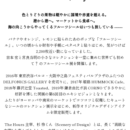
色とりどりの果物は軽やかに国境や赤道を超える。
港から港へ。マーケットから食卓へ。
海の向こうからやってくるフルーツシールはいつも旅している ––––
バナナやオレンジ、レモンに貼られたあのポップな「フルーツシー
ル」。いつの頃からか財布や手帳にペタペタと貼りはじめ、気がつけば
2,200枚近い数になっていました。
吉本 宏と宮良当明の小さなコレクションを一堂に集めた世界でも初め
て？ のフルーツシール展を開催します。
2016年 東京渋谷パルコ・大阪中之島フェスティバルプラザのふたつの
DELFONICS GALLERY を皮切りに、2017年 姫路 HUMMOCK Cafe、
2018年 藤沢辻堂 Toasted、2019年 鎌倉由比ガ浜 CORNO でささやかに
好評を博した同展の第6回目のエキシビジョンとなります。
ふたりがヨーロッパや南米のマーケットでコツコツと収穫したキュート
なシールのコレクション展示をはじめ、新作オリジナルデザインアイテ
ムを限定販売します。
The Hours 主宰、杉 怜くん（Scenery of Design）とは、長く "高級な