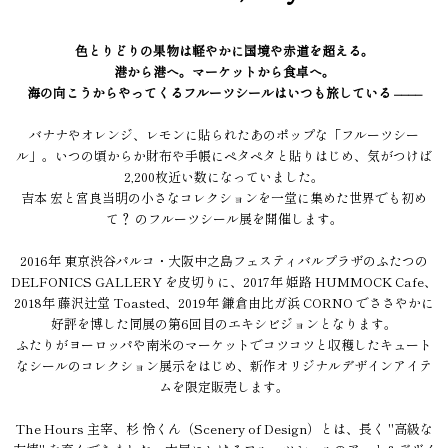
色とりどりの果物は軽やかに国境や赤道を超える。
港から港へ。マーケットから食卓へ。
海の向こうからやってくるフルーツシールはいつも旅している ––––
バナナやオレンジ、レモンに貼られたあのポップな「フルーツシー
ル」。いつの頃からか財布や手帳にペタペタと貼りはじめ、気がつけば
2,200枚近い数になっていました。
吉本 宏と宮良当明の小さなコレクションを一堂に集めた世界でも初め
て？ のフルーツシール展を開催します。
2016年 東京渋谷パルコ・大阪中之島フェスティバルプラザのふたつの
DELFONICS GALLERY を皮切りに、2017年 姫路 HUMMOCK Cafe、
2018年 藤沢辻堂 Toasted、2019年 鎌倉由比ガ浜 CORNO でささやかに
好評を博した同展の第6回目のエキシビジョンとなります。
ふたりがヨーロッパや南米のマーケットでコツコツと収穫したキュート
なシールのコレクション展示をはじめ、新作オリジナルデザインアイテ
ムを限定販売します。
The Hours 主宰、杉 怜くん（Scenery of Design）とは、長く "高級な