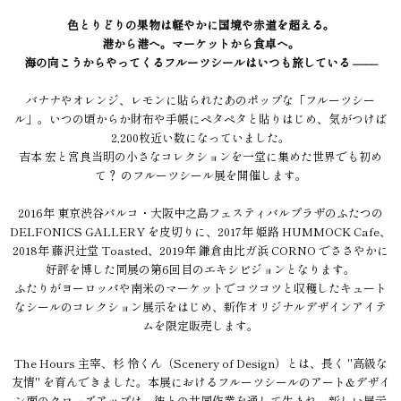
色とりどりの果物は軽やかに国境や赤道を超える。
港から港へ。マーケットから食卓へ。
海の向こうからやってくるフルーツシールはいつも旅している ––––
バナナやオレンジ、レモンに貼られたあのポップな「フルーツシー
ル」。いつの頃からか財布や手帳にペタペタと貼りはじめ、気がつけば
2,200枚近い数になっていました。
吉本 宏と宮良当明の小さなコレクションを一堂に集めた世界でも初め
て？ のフルーツシール展を開催します。
2016年 東京渋谷パルコ・大阪中之島フェスティバルプラザのふたつの
DELFONICS GALLERY を皮切りに、2017年 姫路 HUMMOCK Cafe、
2018年 藤沢辻堂 Toasted、2019年 鎌倉由比ガ浜 CORNO でささやかに
好評を博した同展の第6回目のエキシビジョンとなります。
ふたりがヨーロッパや南米のマーケットでコツコツと収穫したキュート
なシールのコレクション展示をはじめ、新作オリジナルデザインアイテ
ムを限定販売します。
The Hours 主宰、杉 怜くん（Scenery of Design）とは、長く "高級な
友情" を育んできました。本展におけるフルーツシールのアート&デザイ
ン面のクローズアップは、彼との共同作業を通して生まれ、新しい展示