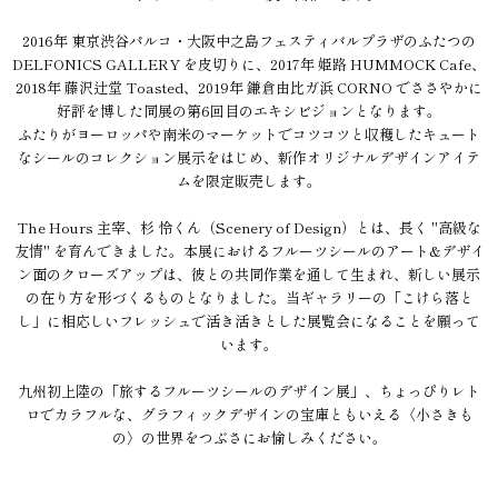
2016年 東京渋谷パルコ・大阪中之島フェスティバルプラザのふたつの
DELFONICS GALLERY を皮切りに、2017年 姫路 HUMMOCK Cafe、
2018年 藤沢辻堂 Toasted、2019年 鎌倉由比ガ浜 CORNO でささやかに
好評を博した同展の第6回目のエキシビジョンとなります。
ふたりがヨーロッパや南米のマーケットでコツコツと収穫したキュート
なシールのコレクション展示をはじめ、新作オリジナルデザインアイテ
ムを限定販売します。
The Hours 主宰、杉 怜くん（Scenery of Design）とは、長く "高級な
友情" を育んできました。本展におけるフルーツシールのアート&デザイ
ン面のクローズアップは、彼との共同作業を通して生まれ、新しい展示
の在り方を形づくるものとなりました。当ギャラリーの「こけら落と
し」に相応しいフレッシュで活き活きとした展覧会になることを願って
います。
九州初上陸の「旅するフルーツシールのデザイン展」、ちょっぴりレト
ロでカラフルな、グラフィックデザインの宝庫ともいえる〈小さきも
の〉の世界をつぶさにお愉しみください。