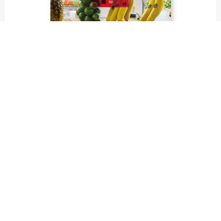
fruit labels traveler｜calendar
“Bienvenidos a Argentina”
Fruit labels traveler "Calendar"
アルゼンチンの旅で知り合ったフェルナンドが案内してくれた