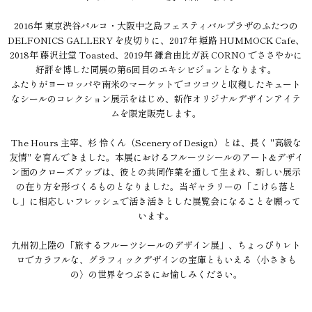
2016年 東京渋谷パルコ・大阪中之島フェスティバルプラザのふたつの
DELFONICS GALLERY を皮切りに、2017年 姫路 HUMMOCK Cafe、
2018年 藤沢辻堂 Toasted、2019年 鎌倉由比ガ浜 CORNO でささやかに
好評を博した同展の第6回目のエキシビジョンとなります。
ふたりがヨーロッパや南米のマーケットでコツコツと収穫したキュート
なシールのコレクション展示をはじめ、新作オリジナルデザインアイテ
ムを限定販売します。
The Hours 主宰、杉 怜くん（Scenery of Design）とは、長く "高級な
友情" を育んできました。本展におけるフルーツシールのアート&デザイ
ン面のクローズアップは、彼との共同作業を通して生まれ、新しい展示
の在り方を形づくるものとなりました。当ギャラリーの「こけら落と
し」に相応しいフレッシュで活き活きとした展覧会になることを願って
います。
九州初上陸の「旅するフルーツシールのデザイン展」、ちょっぴりレト
ロでカラフルな、グラフィックデザインの宝庫ともいえる〈小さきも
の〉の世界をつぶさにお愉しみください。