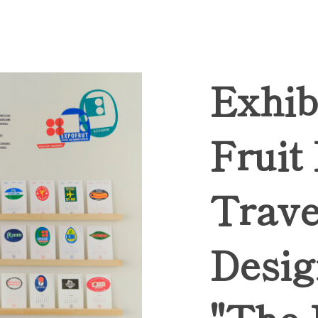
Exhib
Fruit
Trave
Desig
"The 