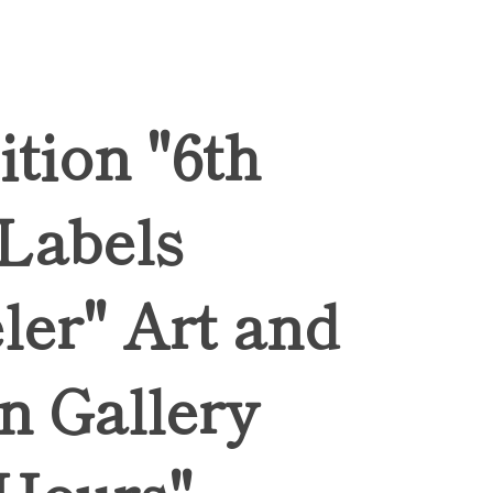
ition "6th
 Labels
ler" Art and
n Gallery
Hours",