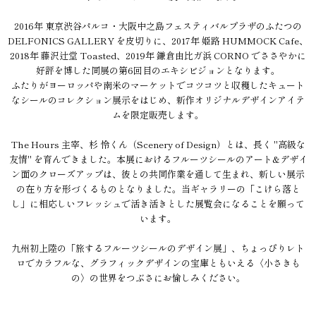
2016年 東京渋谷パルコ・大阪中之島フェスティバルプラザのふたつの
DELFONICS GALLERY を皮切りに、2017年 姫路 HUMMOCK Cafe、
2018年 藤沢辻堂 Toasted、2019年 鎌倉由比ガ浜 CORNO でささやかに
好評を博した同展の第6回目のエキシビジョンとなります。
ふたりがヨーロッパや南米のマーケットでコツコツと収穫したキュート
なシールのコレクション展示をはじめ、新作オリジナルデザインアイテ
ムを限定販売します。
The Hours 主宰、杉 怜くん（Scenery of Design）とは、長く "高級な
友情" を育んできました。本展におけるフルーツシールのアート&デザイ
ン面のクローズアップは、彼との共同作業を通して生まれ、新しい展示
の在り方を形づくるものとなりました。当ギャラリーの「こけら落と
し」に相応しいフレッシュで活き活きとした展覧会になることを願って
います。
九州初上陸の「旅するフルーツシールのデザイン展」、ちょっぴりレト
ロでカラフルな、グラフィックデザインの宝庫ともいえる〈小さきも
の〉の世界をつぶさにお愉しみください。