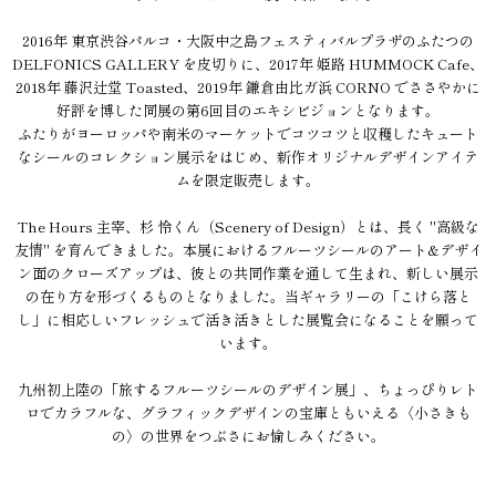
2016年 東京渋谷パルコ・大阪中之島フェスティバルプラザのふたつの
DELFONICS GALLERY を皮切りに、2017年 姫路 HUMMOCK Cafe、
2018年 藤沢辻堂 Toasted、2019年 鎌倉由比ガ浜 CORNO でささやかに
好評を博した同展の第6回目のエキシビジョンとなります。
ふたりがヨーロッパや南米のマーケットでコツコツと収穫したキュート
なシールのコレクション展示をはじめ、新作オリジナルデザインアイテ
ムを限定販売します。
The Hours 主宰、杉 怜くん（Scenery of Design）とは、長く "高級な
友情" を育んできました。本展におけるフルーツシールのアート&デザイ
ン面のクローズアップは、彼との共同作業を通して生まれ、新しい展示
の在り方を形づくるものとなりました。当ギャラリーの「こけら落と
し」に相応しいフレッシュで活き活きとした展覧会になることを願って
います。
九州初上陸の「旅するフルーツシールのデザイン展」、ちょっぴりレト
ロでカラフルな、グラフィックデザインの宝庫ともいえる〈小さきも
の〉の世界をつぶさにお愉しみください。