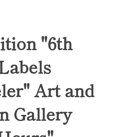
ition "6th
 Labels
ler" Art and
n Gallery
Hours",