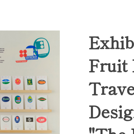
Exhib
Fruit
Trave
Desig
"The 