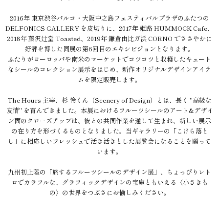
2016年 東京渋谷パルコ・大阪中之島フェスティバルプラザのふたつの
DELFONICS GALLERY を皮切りに、2017年 姫路 HUMMOCK Cafe、
2018年 藤沢辻堂 Toasted、2019年 鎌倉由比ガ浜 CORNO でささやかに
好評を博した同展の第6回目のエキシビジョンとなります。
ふたりがヨーロッパや南米のマーケットでコツコツと収穫したキュート
なシールのコレクション展示をはじめ、新作オリジナルデザインアイテ
ムを限定販売します。
The Hours 主宰、杉 怜くん（Scenery of Design）とは、長く "高級な
友情" を育んできました。本展におけるフルーツシールのアート&デザイ
ン面のクローズアップは、彼との共同作業を通して生まれ、新しい展示
の在り方を形づくるものとなりました。当ギャラリーの「こけら落と
し」に相応しいフレッシュで活き活きとした展覧会になることを願って
います。
九州初上陸の「旅するフルーツシールのデザイン展」、ちょっぴりレト
ロでカラフルな、グラフィックデザインの宝庫ともいえる〈小さきも
の〉の世界をつぶさにお愉しみください。