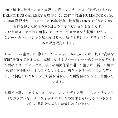
2016年 東京渋谷パルコ・大阪中之島フェスティバルプラザのふたつの
DELFONICS GALLERY を皮切りに、2017年 姫路 HUMMOCK Cafe、
2018年 藤沢辻堂 Toasted、2019年 鎌倉由比ガ浜 CORNO でささやかに
好評を博した同展の第6回目のエキシビジョンとなります。
ふたりがヨーロッパや南米のマーケットでコツコツと収穫したキュート
なシールのコレクション展示をはじめ、新作オリジナルデザインアイテ
ムを限定販売します。
The Hours 主宰、杉 怜くん（Scenery of Design）とは、長く "高級な
友情" を育んできました。本展におけるフルーツシールのアート&デザイ
ン面のクローズアップは、彼との共同作業を通して生まれ、新しい展示
の在り方を形づくるものとなりました。当ギャラリーの「こけら落と
し」に相応しいフレッシュで活き活きとした展覧会になることを願って
います。
九州初上陸の「旅するフルーツシールのデザイン展」、ちょっぴりレト
ロでカラフルな、グラフィックデザインの宝庫ともいえる〈小さきも
の〉の世界をつぶさにお愉しみください。