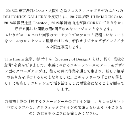
2016年 東京渋谷パルコ・大阪中之島フェスティバルプラザのふたつの
DELFONICS GALLERY を皮切りに、2017年 姫路 HUMMOCK Cafe、
2018年 藤沢辻堂 Toasted、2019年 鎌倉由比ガ浜 CORNO でささやかに
好評を博した同展の第6回目のエキシビジョンとなります。
ふたりがヨーロッパや南米のマーケットでコツコツと収穫したキュート
なシールのコレクション展示をはじめ、新作オリジナルデザインアイテ
ムを限定販売します。
The Hours 主宰、杉 怜くん（Scenery of Design）とは、長く "高級な
友情" を育んできました。本展におけるフルーツシールのアート&デザイ
ン面のクローズアップは、彼との共同作業を通して生まれ、新しい展示
の在り方を形づくるものとなりました。当ギャラリーの「こけら落と
し」に相応しいフレッシュで活き活きとした展覧会になることを願って
います。
九州初上陸の「旅するフルーツシールのデザイン展」、ちょっぴりレト
ロでカラフルな、グラフィックデザインの宝庫ともいえる〈小さきも
の〉の世界をつぶさにお愉しみください。