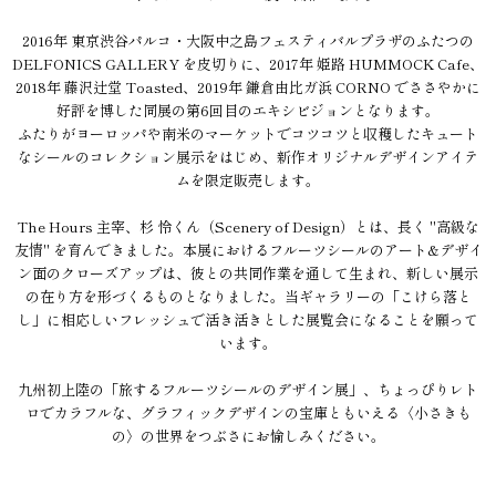
2016年 東京渋谷パルコ・大阪中之島フェスティバルプラザのふたつの
DELFONICS GALLERY を皮切りに、2017年 姫路 HUMMOCK Cafe、
2018年 藤沢辻堂 Toasted、2019年 鎌倉由比ガ浜 CORNO でささやかに
好評を博した同展の第6回目のエキシビジョンとなります。
ふたりがヨーロッパや南米のマーケットでコツコツと収穫したキュート
なシールのコレクション展示をはじめ、新作オリジナルデザインアイテ
ムを限定販売します。
The Hours 主宰、杉 怜くん（Scenery of Design）とは、長く "高級な
友情" を育んできました。本展におけるフルーツシールのアート&デザイ
ン面のクローズアップは、彼との共同作業を通して生まれ、新しい展示
の在り方を形づくるものとなりました。当ギャラリーの「こけら落と
し」に相応しいフレッシュで活き活きとした展覧会になることを願って
います。
九州初上陸の「旅するフルーツシールのデザイン展」、ちょっぴりレト
ロでカラフルな、グラフィックデザインの宝庫ともいえる〈小さきも
の〉の世界をつぶさにお愉しみください。