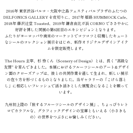
2016年 東京渋谷パルコ・大阪中之島フェスティバルプラザのふたつの
DELFONICS GALLERY を皮切りに、2017年 姫路 HUMMOCK Cafe、
2018年 藤沢辻堂 Toasted、2019年 鎌倉由比ガ浜 CORNO でささやかに
好評を博した同展の第6回目のエキシビジョンとなります。
ふたりがヨーロッパや南米のマーケットでコツコツと収穫したキュート
なシールのコレクション展示をはじめ、新作オリジナルデザインアイテ
ムを限定販売します。
The Hours 主宰、杉 怜くん（Scenery of Design）とは、長く "高級な
友情" を育んできました。本展におけるフルーツシールのアート&デザイ
ン面のクローズアップは、彼との共同作業を通して生まれ、新しい展示
の在り方を形づくるものとなりました。当ギャラリーの「こけら落と
し」に相応しいフレッシュで活き活きとした展覧会になることを願って
います。
九州初上陸の「旅するフルーツシールのデザイン展」、ちょっぴりレト
ロでカラフルな、グラフィックデザインの宝庫ともいえる〈小さきも
の〉の世界をつぶさにお愉しみください。