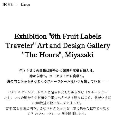
HOME
kinoyu
Exhibition "6th Fruit Labels
Traveler" Art and Design Gallery
"The Hours", Miyazaki
色とりどりの果物は軽やかに国境や赤道を超える。
港から港へ。マーケットから食卓へ。
海の向こうからやってくるフルーツシールはいつも旅している ––––
バナナやオレンジ、レモンに貼られたあのポップな「フルーツシー
ル」。いつの頃からか財布や手帳にペタペタと貼りはじめ、気がつけば
2,200枚近い数になっていました。
吉本 宏と宮良当明の小さなコレクションを一堂に集めた世界でも初め
て？ のフルーツシール展を開催します。