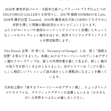
2016年 東京渋谷パルコ・大阪中之島フェスティバルプラザのふたつの
DELFONICS GALLERY を皮切りに、2017年 姫路 HUMMOCK Cafe、
2018年 藤沢辻堂 Toasted、2019年 鎌倉由比ガ浜 CORNO でささやかに
好評を博した同展の第6回目のエキシビジョンとなります。
ふたりがヨーロッパや南米のマーケットでコツコツと収穫したキュート
なシールのコレクション展示をはじめ、新作オリジナルデザインアイテ
ムを限定販売します。
The Hours 主宰、杉 怜くん（Scenery of Design）とは、長く "高級な
友情" を育んできました。本展におけるフルーツシールのアート&デザイ
ン面のクローズアップは、彼との共同作業を通して生まれ、新しい展示
の在り方を形づくるものとなりました。当ギャラリーの「こけら落と
し」に相応しいフレッシュで活き活きとした展覧会になることを願って
います。
九州初上陸の「旅するフルーツシールのデザイン展」、ちょっぴりレト
ロでカラフルな、グラフィックデザインの宝庫ともいえる〈小さきも
の〉の世界をつぶさにお愉しみください。