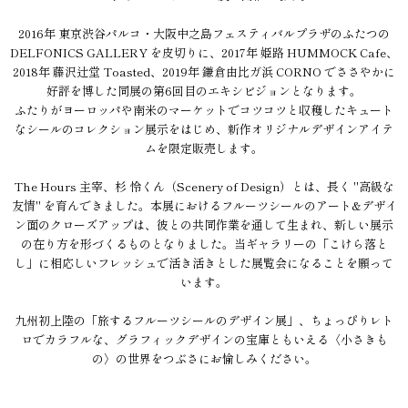
2016年 東京渋谷パルコ・大阪中之島フェスティバルプラザのふたつの
DELFONICS GALLERY を皮切りに、2017年 姫路 HUMMOCK Cafe、
2018年 藤沢辻堂 Toasted、2019年 鎌倉由比ガ浜 CORNO でささやかに
好評を博した同展の第6回目のエキシビジョンとなります。
ふたりがヨーロッパや南米のマーケットでコツコツと収穫したキュート
なシールのコレクション展示をはじめ、新作オリジナルデザインアイテ
ムを限定販売します。
The Hours 主宰、杉 怜くん（Scenery of Design）とは、長く "高級な
友情" を育んできました。本展におけるフルーツシールのアート&デザイ
ン面のクローズアップは、彼との共同作業を通して生まれ、新しい展示
の在り方を形づくるものとなりました。当ギャラリーの「こけら落と
し」に相応しいフレッシュで活き活きとした展覧会になることを願って
います。
九州初上陸の「旅するフルーツシールのデザイン展」、ちょっぴりレト
ロでカラフルな、グラフィックデザインの宝庫ともいえる〈小さきも
の〉の世界をつぶさにお愉しみください。