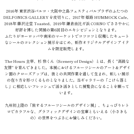
2016年 東京渋谷パルコ・大阪中之島フェスティバルプラザのふたつの
DELFONICS GALLERY を皮切りに、2017年 姫路 HUMMOCK Cafe、
2018年 藤沢辻堂 Toasted、2019年 鎌倉由比ガ浜 CORNO でささやかに
好評を博した同展の第6回目のエキシビジョンとなります。
ふたりがヨーロッパや南米のマーケットでコツコツと収穫したキュート
なシールのコレクション展示をはじめ、新作オリジナルデザインアイテ
ムを限定販売します。
The Hours 主宰、杉 怜くん（Scenery of Design）とは、長く "高級な
友情" を育んできました。本展におけるフルーツシールのアート&デザイ
ン面のクローズアップは、彼との共同作業を通して生まれ、新しい展示
の在り方を形づくるものとなりました。当ギャラリーの「こけら落と
し」に相応しいフレッシュで活き活きとした展覧会になることを願って
います。
九州初上陸の「旅するフルーツシールのデザイン展」、ちょっぴりレト
ロでカラフルな、グラフィックデザインの宝庫ともいえる〈小さきも
の〉の世界をつぶさにお愉しみください。