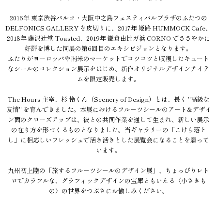
2016年 東京渋谷パルコ・大阪中之島フェスティバルプラザのふたつの
DELFONICS GALLERY を皮切りに、2017年 姫路 HUMMOCK Cafe、
2018年 藤沢辻堂 Toasted、2019年 鎌倉由比ガ浜 CORNO でささやかに
好評を博した同展の第6回目のエキシビジョンとなります。
ふたりがヨーロッパや南米のマーケットでコツコツと収穫したキュート
なシールのコレクション展示をはじめ、新作オリジナルデザインアイテ
ムを限定販売します。
The Hours 主宰、杉 怜くん（Scenery of Design）とは、長く "高級な
友情" を育んできました。本展におけるフルーツシールのアート&デザイ
ン面のクローズアップは、彼との共同作業を通して生まれ、新しい展示
の在り方を形づくるものとなりました。当ギャラリーの「こけら落と
し」に相応しいフレッシュで活き活きとした展覧会になることを願って
います。
九州初上陸の「旅するフルーツシールのデザイン展」、ちょっぴりレト
ロでカラフルな、グラフィックデザインの宝庫ともいえる〈小さきも
の〉の世界をつぶさにお愉しみください。