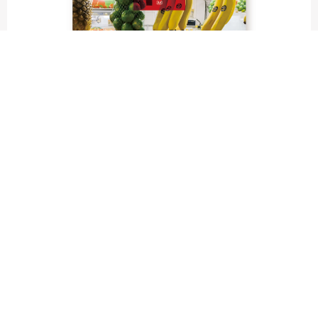
fruit labels traveler｜calendar
“Bienvenidos a Argentina”
Fruit labels traveler "Calendar"
アルゼンチンの旅で知り合ったフェルナンドが案内してくれた