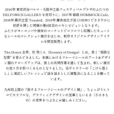
2016年 東京渋谷パルコ・大阪中之島フェスティバルプラザのふたつの
DELFONICS GALLERY を皮切りに、2017年 姫路 HUMMOCK Cafe、
2018年 藤沢辻堂 Toasted、2019年 鎌倉由比ガ浜 CORNO でささやかに
好評を博した同展の第6回目のエキシビジョンとなります。
ふたりがヨーロッパや南米のマーケットでコツコツと収穫したキュート
なシールのコレクション展示をはじめ、新作オリジナルデザインアイテ
ムを限定販売します。
The Hours 主宰、杉 怜くん（Scenery of Design）とは、長く "高級な
友情" を育んできました。本展におけるフルーツシールのアート&デザイ
ン面のクローズアップは、彼との共同作業を通して生まれ、新しい展示
の在り方を形づくるものとなりました。当ギャラリーの「こけら落と
し」に相応しいフレッシュで活き活きとした展覧会になることを願って
います。
九州初上陸の「旅するフルーツシールのデザイン展」、ちょっぴりレト
ロでカラフルな、グラフィックデザインの宝庫ともいえる〈小さきも
の〉の世界をつぶさにお愉しみください。